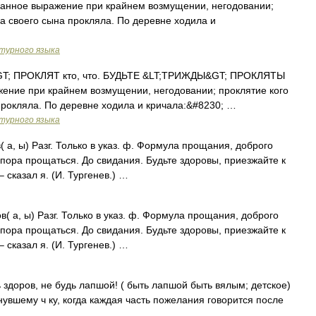
Бранное выражение при крайнем возмущении, негодовании;
на своего сына прокляла. По деревне ходила и
турного языка
; ПРОКЛЯТ кто, что. БУДЬТЕ &LT;ТРИЖДЫ&GT; ПРОКЛЯТЫ
ажение при крайнем возмущении, негодовании; проклятие кого
 прокляла. По деревне ходила и кричала:&#8230; …
турного языка
 а, ы) Разг. Только в указ. ф. Формула прощания, доброго
пора прощаться. До свидания. Будьте здоровы, приезжайте к
 сказал я. (И. Тургенев.) …
( а, ы) Разг. Только в указ. ф. Формула прощания, доброго
пора прощаться. До свидания. Будьте здоровы, приезжайте к
 сказал я. (И. Тургенев.) …
здоров, не будь лапшой! ( быть лапшой быть вялым; детское)
увшему ч ку, когда каждая часть пожелания говорится после