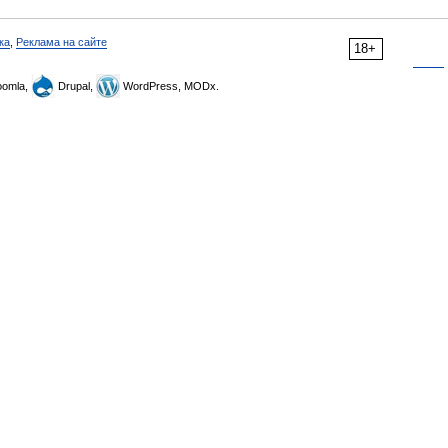
ка
,
Реклама на сайте
18+
omla,
Drupal,
WordPress, MODx.