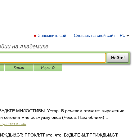
Запомнить сайт
Словарь на свой сайт
RU
едии на Академике
Найти!
Книги
Игры ⚽
ДЬТЕ МИЛОСТИВЫ. Устар. В речевом этикете: выражение
 и сегодня мне осьмушку овса (Чехов. Нахлебники) …
турного языка
ИЖДЫ&GT; ПРОКЛЯТ кто, что. БУДЬТЕ &LT;ТРИЖДЫ&GT;