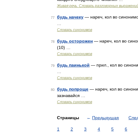
Живая речь. Словарь разговорных выражени
будь начеку
— нареч, кол во синонимов:
77
…
Словарь синонимов
будь осторожен
— нареч, кол во синон
78
(10) …
Словарь синонимов
будь паинькой
— прил., кол во синоним
79
…
Словарь синонимов
будь попроще
— нареч, кол во синоним
80
зазнавайся …
Словарь синонимов
Страницы
←
Предыдущая
Сле
1
2
3
4
5
6